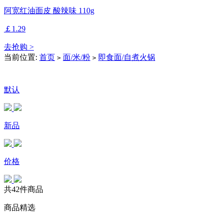
阿宽红油面皮 酸辣味 110g
￡1.29
去抢购 >
当前位置:
首页
面/米/粉
即食面/自煮火锅
>
>
默认
新品
价格
共42件商品
商品精选