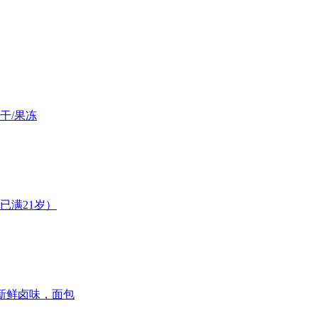
干/果冻
已满21岁）
新鲜卤味，面包