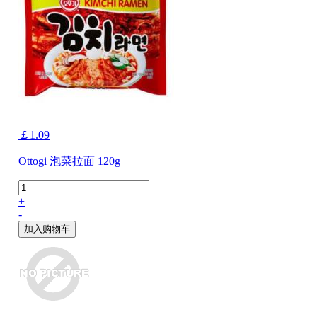
￡1.09
Ottogi 泡菜拉面 120g
+
-
加入购物车