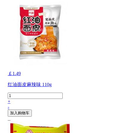
￡1.49
红油面皮麻辣味 110g
+
-
加入购物车