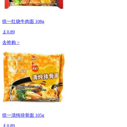
统一红烧牛肉面 108g
￡0.89
去抢购 >
统一清纯排骨面 105g
￡0.89