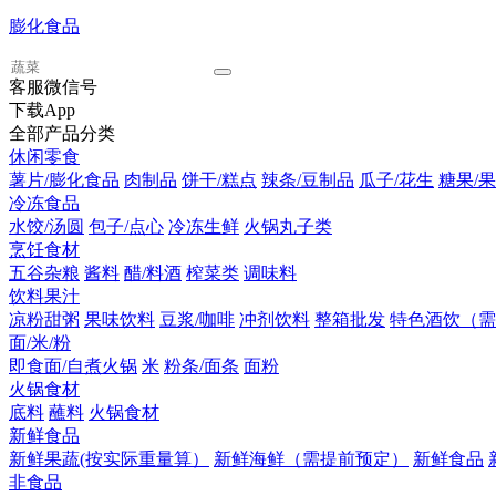
膨化食品
客服微信号
下载App
全部产品分类
休闲零食
薯片/膨化食品
肉制品
饼干/糕点
辣条/豆制品
瓜子/花生
糖果/果
冷冻食品
水饺/汤圆
包子/点心
冷冻生鲜
火锅丸子类
烹饪食材
五谷杂粮
酱料
醋/料酒
榨菜类
调味料
饮料果汁
凉粉甜粥
果味饮料
豆浆/咖啡
冲剂饮料
整箱批发
特色酒饮（需
面/米/粉
即食面/自煮火锅
米
粉条/面条
面粉
火锅食材
底料
蘸料
火锅食材
新鲜食品
新鲜果蔬(按实际重量算）
新鲜海鲜（需提前预定）
新鲜食品
非食品