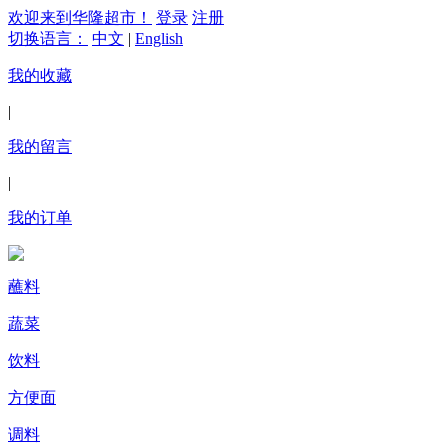
欢迎来到华隆超市！
登录
注册
切换语言：
中文
|
English
我的收藏
|
我的留言
|
我的订单
蘸料
蔬菜
饮料
方便面
调料