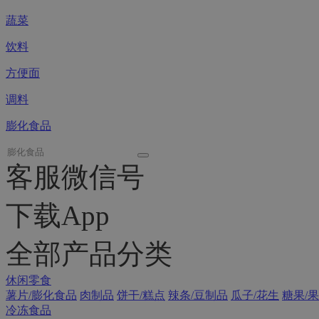
蔬菜
饮料
方便面
调料
膨化食品
客服微信号
下载App
全部产品分类
休闲零食
薯片/膨化食品
肉制品
饼干/糕点
辣条/豆制品
瓜子/花生
糖果/果
冷冻食品