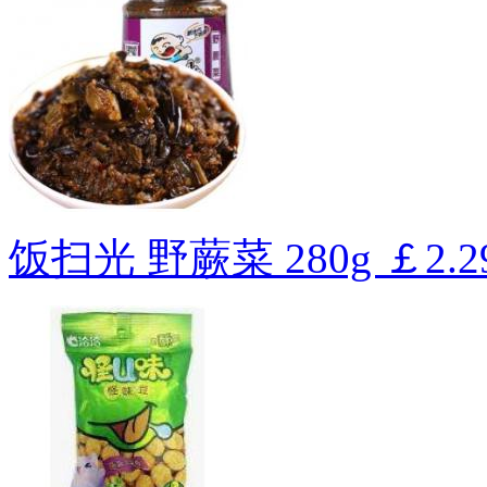
饭扫光 野蕨菜 280g
￡2.2