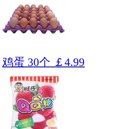
鸡蛋 30个
￡4.99