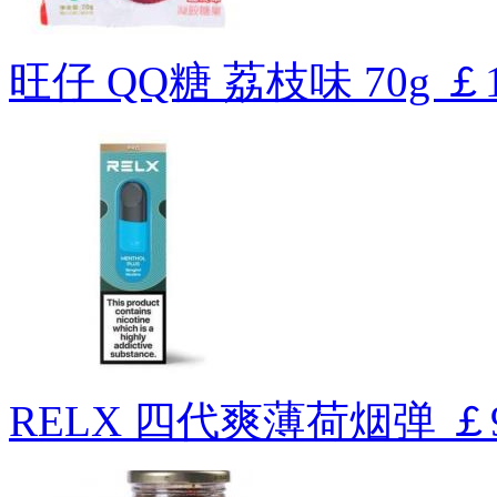
旺仔 QQ糖 荔枝味 70g
￡1
RELX 四代爽薄荷烟弹
￡9