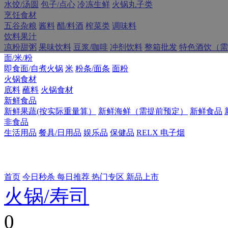
水饺/汤圆
包子/点心
冷冻生鲜
火锅丸子类
烹饪食材
五谷杂粮
酱料
醋/料酒
榨菜类
调味料
饮料果汁
凉粉甜粥
果味饮料
豆浆/咖啡
冲剂饮料
整箱批发
特色酒饮（需
面/米/粉
即食面/自煮火锅
米
粉条/面条
面粉
火锅食材
底料
蘸料
火锅食材
新鲜食品
新鲜果蔬(按实际重量算）
新鲜海鲜（需提前预定）
新鲜食品
非食品
生活用品
餐具/日用品
娱乐品
保健品
RELX 电子烟
首页
今日秒杀
每日推荐
热门专区
新品上市
火锅/寿司
0