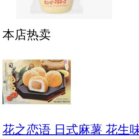
本店热卖
花之恋语 日式麻薯 花生味 