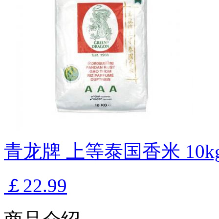
青龙牌 上等泰国香米 10k
￡22.99