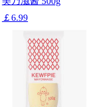
美乃滋酱 500g
￡6.99