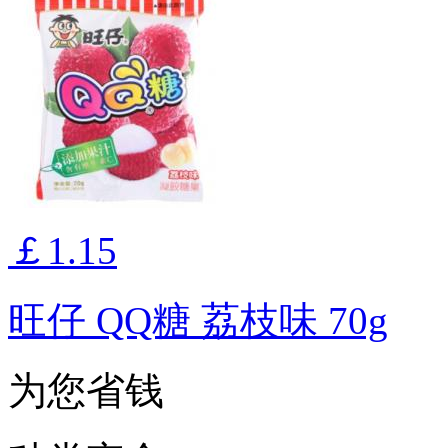
￡1.15
旺仔 QQ糖 荔枝味 70g
为您省钱