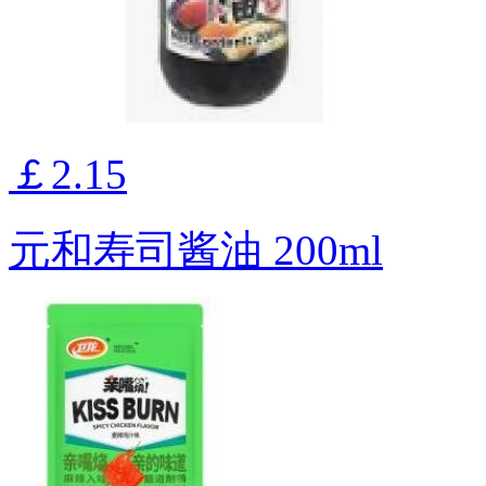
￡2.15
元和寿司酱油 200ml