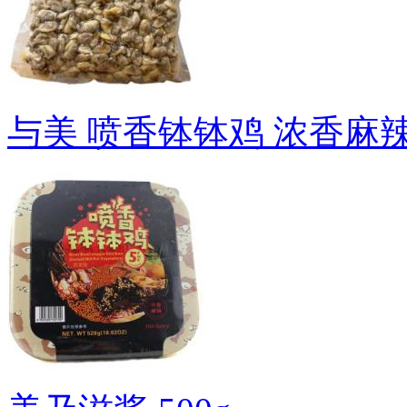
与美 喷香钵钵鸡 浓香麻辣味