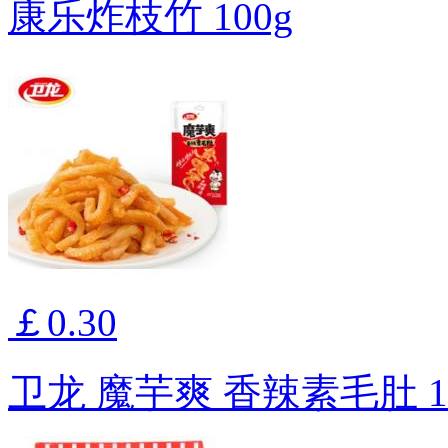
康乐炸枝竹 100g
￡0.30
卫龙 魔芋爽 香辣素毛肚 1