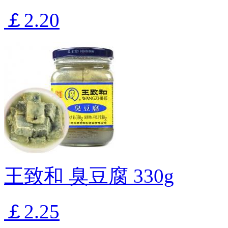
￡2.20
王致和 臭豆腐 330g
￡2.25