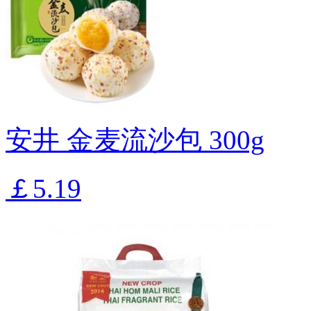
安井 金麦流沙包 300g
￡5.19