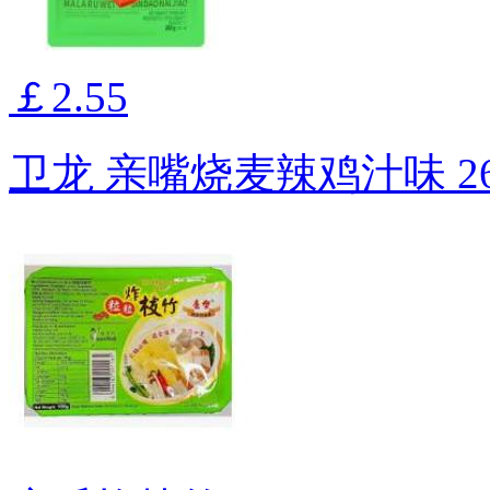
￡2.55
卫龙 亲嘴烧麦辣鸡汁味 26